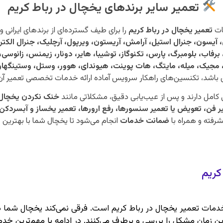
تعمیر سایر برندهای یخچال در رباط کریم
ات
تعمیر یخچال در رباط کریم
را برای طیف گسترده‌ای از برندهای ایرانی و
، آیسون، جنرال استیل، آرامش، آریستون، ویرپول، آرچلیک، جنرال الکت
 برفاب، بلومبرگ، پارس، تکنوگاز، توشیبا، هایر، دونار، زیمنس، زانوسی
مدیا، مجیک، میله، مایتگ، هات پوینت، هیوندای، هوور، وستل، وستی
ی باشد، تکنسین‌های راهکار سرویس آماده ارائه خدمات تخصصی تعمیر آ
 کامل دارند و پس از عیب‌یابی دقیق، مشکلاتی مانند
خنک نکردن یخچال،
میر فن، تعویض یا تعمیر سنسورها، رفع ارورها، تعمیر یخساز و آبسردکن
شرفته و همراه با
ضمانت خدمات
انجام می‌شود تا یخچال شما با بهترین ع
کریم
 خدمات تعمیر یخچال در رباط کریم است. فرقی نمی‌کند یخچال شما 
ن زمان مشکل را بررسی و برطرف می‌کنند. در ادامه با مهم‌ترین خدم