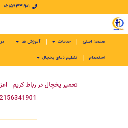
02156341901
صفحه اصلی
خدمات
آموزش ها
درب
استخدام
تنظیم دمای یخچال
تعمیر یخچال در رباط کریم | اعزا
2156341901