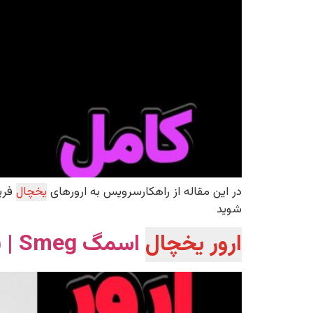
در این مقاله از راهکارسرویس به ارورهای
یخچال
فریز
شوید
ارور یخچال
اسمگ Smeg | نحوه رفع آن