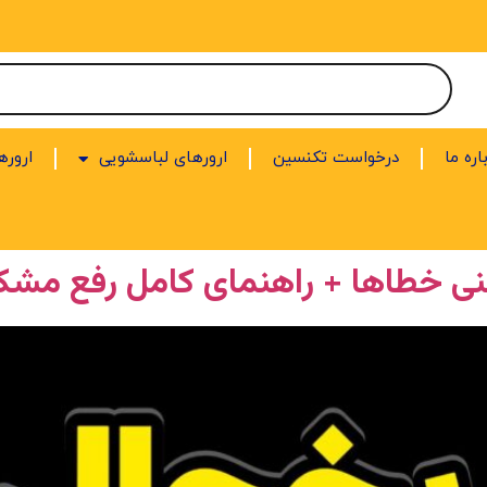
اره ما
درخواست تکنسین
ارورهای لباسشویی
اروره
عنی خطاها + راهنمای کامل رفع مشک