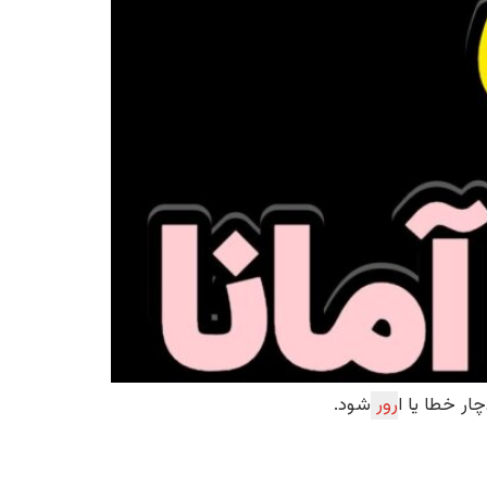
رور
شود.