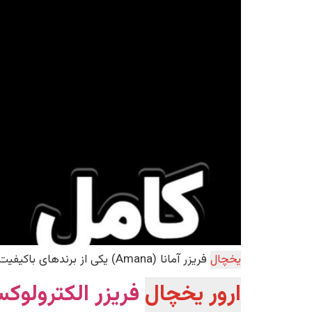
یخچال
فریزر آمانا (Amana) یکی از برندهای باکیفیت بازار است، اما مانند هر دستگاه دیگری ممکن است در طول زمان دچار خطا یا ا
ارور یخچال
فریزر الکترولوکس Electrolux | نحوه ر