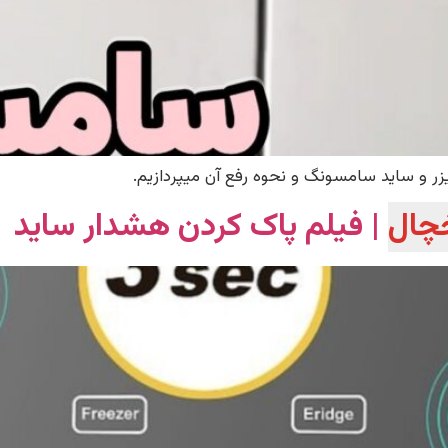
ر و ساید سامسونگ و نحوه رفع آن میپردازیم.
چال
| فیلم پاک کردن هشدار ساید