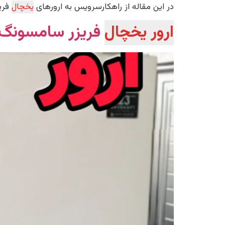
در این مقاله از راهکارسرویس به ارورهای
یخچال
فریز
ارور یخچال
فریزر سامسونگ SAMSUNG | نحوه رفع آ