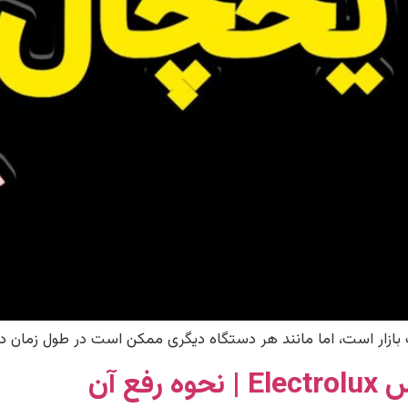
فع آن