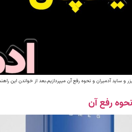
ر و ساید آدمیران و نحوه رفع آن میپردازیم.بعد از خواندن این راهنم