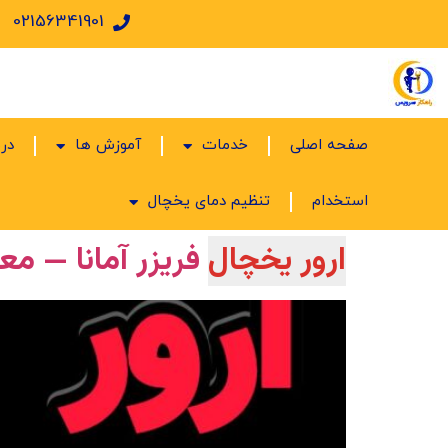
02156341901
صفحه اصلی
خدمات
آموزش ها
درب
استخدام
تنظیم دمای یخچال
ارور یخچال
فریزر آمانا — م