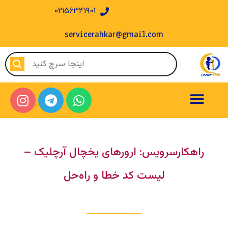
02156341901
servicerahkar@gmail.com
راهکارسرویس: ارورهای یخچال آرچلیک –
لیست کد خطا و راه‌حل