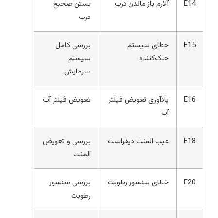
E14
آلارم باز ماندن درب
بستن صحیح
درب
E15
خطای سیستم
بررسی کامل
خنک‌کننده
سیستم
سرمایش
E16
یادآوری تعویض فیلتر
تعویض فیلتر آب
آب
E18
عیب المنت دیفراست
بررسی و تعویض
المنت
E20
خطای سنسور رطوبت
بررسی سنسور
رطوبت