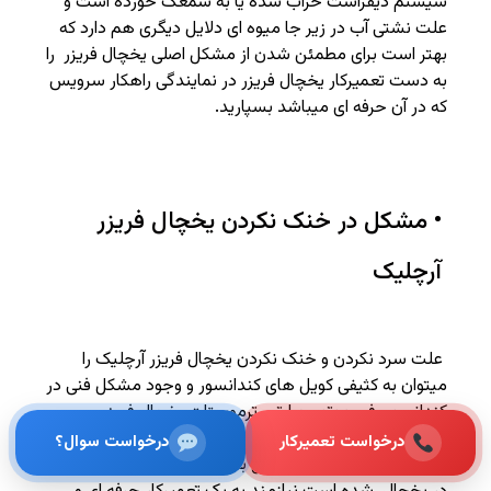
سیستم دیفراست خراب شده یا به شمعک خورده است و
علت نشتی آب در زیر جا میوه ای دلایل دیگری هم دارد که
بهتر است برای مطمئن شدن از مشکل اصلی یخچال فریزر را
به دست تعمیرکار یخچال فریزر در نمایندگی راهکار سرویس
که در آن حرفه ای میباشد بسپارید.
• مشکل در خنک نکردن یخچال فریزر
آرچلیک
علت سرد نکردن و خنک نکردن یخچال فریزر آرچلیک را
میتوان به کثیفی کویل های کندانسور و وجود مشکل فنی در
کندانسور، فن موتور حرارتی، ترموستات یخچال فریزر ،
کمپرسور، خازن استارت و برد آن اشاره کرد که برای حل این
درخواست تعمیرکار
درخواست سوال؟
مشکلات و اینکه کدام مشکل باعث به وجود آمدن این ایراد