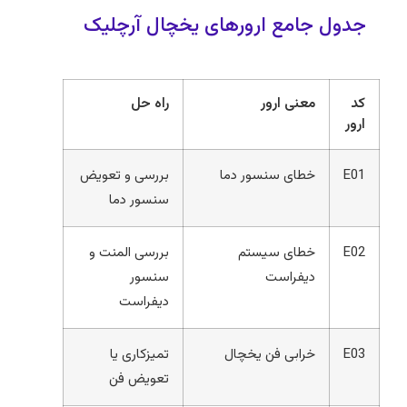
جدول جامع ارورهای یخچال آرچلیک
کد
معنی ارور
راه حل
ارور
E01
خطای سنسور دما
بررسی و تعویض
سنسور دما
E02
خطای سیستم
بررسی المنت و
دیفراست
سنسور
دیفراست
E03
خرابی فن یخچال
تمیزکاری یا
تعویض فن