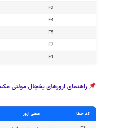
F2
F4
F5
F7
E1
راهنمای ارورهای یخچال مولتی مک
کد خطا
معنی ارور