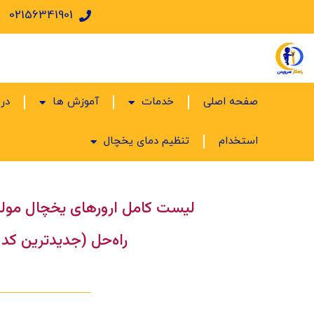
02156341901
صفحه اصلی
خدمات
آموزش ها
درب
استخدام
تنظیم دمای یخچال
لیست کامل ارورهای یخچال مول
راه‌حل (جدیدترین کد