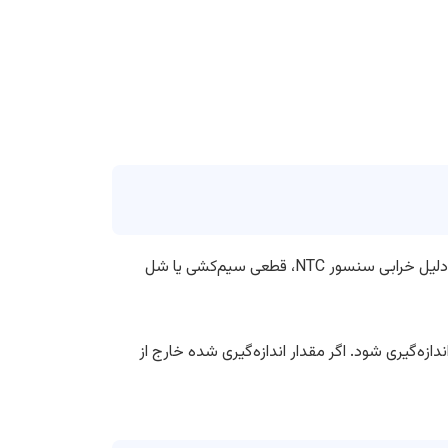
ارور F1 نشان می‌دهد سنسور دمای بخش یخچال قادر به ارسال اطلاعات صحیح به برد الکترونیکی نیست. این مشکل معمولاً به دلیل خرابی سنسور NTC، قطعی سیم‌کشی یا شل
ازه‌گیری شود. اگر مقدار اندازه‌گیری شده خارج از