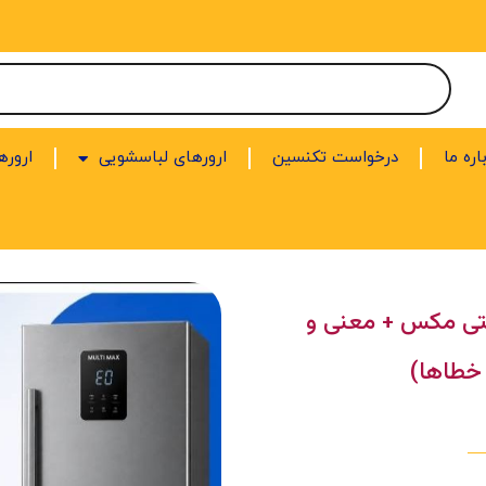
اره ما
درخواست تکنسین
ارورهای لباسشویی
اروره
تی مکس + معنی و
 خطاها)