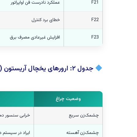
F21
عملکرد نادرست فن اواپراتور
F22
خطای برد کنترل
F23
افزایش غیرعادی مصرف برق
جدول ۲: ارورهای یخچال آریستون (مدل‌های LED – بدون نمایشگر)
وضعیت چراغ
چشمک‌زن سریع
خرابی سنسور دما
چشمک‌زن آهسته
ایراد در سیستم 