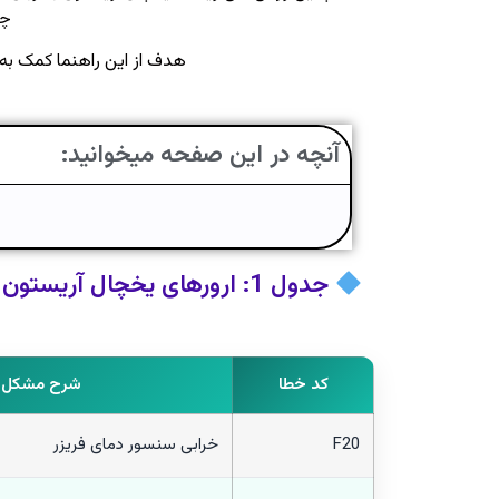
چک
هدف از این راهنما کمک به
آنچه در این صفحه میخوانید:
جدول 1: ارورهای یخچال آریستون (ساید بای ساید / No Frost)
کد خطا
شرح مشکل
F20
خرابی سنسور دمای فریزر