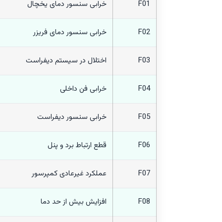
F01
خرابی سنسور دمای یخچال
F02
خرابی سنسور دمای فریزر
F03
اختلال در سیستم دیفراست
F04
خرابی فن داخلی
F05
خرابی سنسور دیفراست
F06
قطع ارتباط برد و پنل
F07
عملکرد غیرعادی کمپرسور
F08
افزایش بیش از حد دما