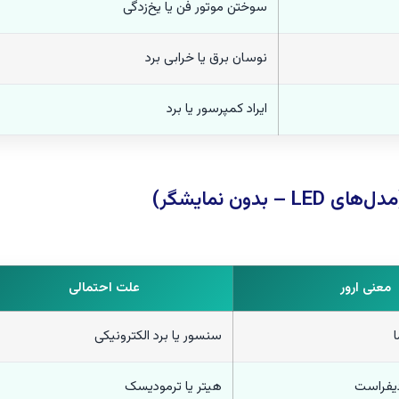
سوختن موتور فن یا یخ‌زدگی
نوسان برق یا خرابی برد
ایراد کمپرسور یا برد
معنی ارور
علت احتمالی
سنسور یا برد الکترونیکی
دیفراست
هیتر یا ترمودیسک