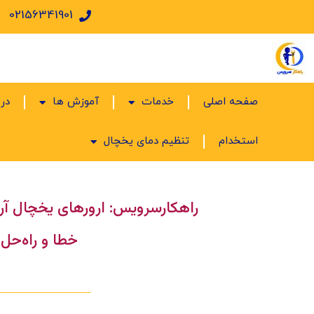
02156341901
صفحه اصلی
خدمات
آموزش ها
درب
استخدام
تنظیم دمای یخچال
راهکارسرویس: ارورهای یخچال آ
خطا و راه‌حل