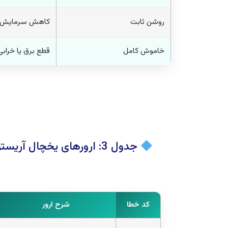
روشن ثابت
کاهش سرمایش
خاموش کامل
قطع برق یا خرابی
جدول 3: ارورهای یخچال آریستون (مدل‌های دیجیتال – نمایشگر F)
کد خطا
شرح ارور