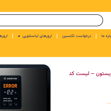
اره ما
درخواست تکنسین
ارورهای لباسشویی
اروره
ریستون – لیست کد