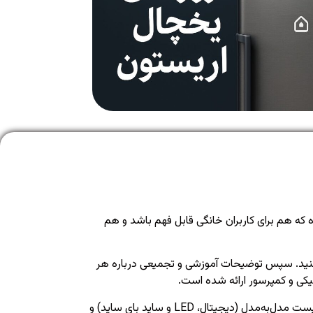
 که هم برای کاربران خانگی قابل فهم باشد و هم
کیک مدل‌های دیجیتال، LED و ساید بای ساید مشاهده می‌کنید. سپس توضیحات آموزشی و تجمیعی درباره هر
نیکی و کمپرسور ارائه شده است.
همچنین روش‌های ریست یخچال آریستون به زبان ساده برای کاربران عادی توضیح داده شده و در بخش‌های بعدی، آموزش ریست مدل‌به‌مدل (دیجیتال، LED و ساید بای ساید) و