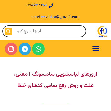
02156341901
servicerahkar@gmail.com
ارورهای لباسشویی سامسونگ | معنی،
علت و روش رفع تمامی کدهای خطا