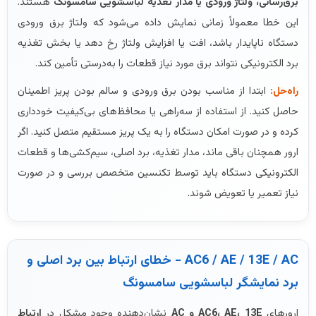
برق‌رسانی، ولتاژ ورودی یا مدار تغذیه لباسشویی سامسونگ
هستند.
این خطا معمولاً زمانی نمایش داده می‌شود که ولتاژ برق ورودی
دستگاه ناپایدار باشد، افت یا افزایش ولتاژ رخ دهد یا بخش تغذیه
برد الکترونیکی نتواند برق مورد نیاز قطعات را به‌درستی تأمین کند.
راه‌حل:
ابتدا از مناسب بودن برق ورودی و سالم بودن پریز اطمینان
حاصل کنید. از استفاده از سه‌راهی یا محافظ‌های بی‌کیفیت خودداری
کرده و در صورت امکان دستگاه را به یک پریز مستقیم متصل کنید. اگر
ارور همچنان باقی ماند، مدار تغذیه، برد اصلی، سیم‌کشی‌ها و قطعات
الکترونیکی دستگاه باید توسط تکنسین متخصص بررسی و در صورت
نیاز تعمیر یا تعویض شوند.
AC6 / AE / 13E / AC - خطای ارتباط بین برد اصلی و
برد نمایشگر لباسشویی سامسونگ
ارورهای
AC6، AE، 13E و AC
نشان‌دهنده وجود مشکل در
ارتباط