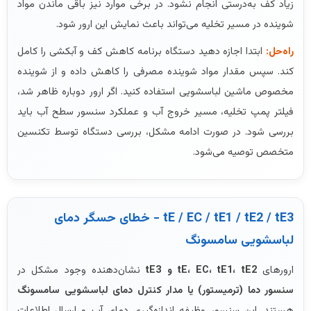
زیاد کف به‌درستی انجام نشود. در برخی موارد نیز باقی ماندن مواد
شوینده در مسیر تخلیه می‌تواند باعث نمایش این ارور شود.
راه‌حل:
ابتدا اجازه دهید دستگاه برنامه کاهش کف و آبکشی را کامل
کند. سپس مقدار مواد شوینده مصرفی را کاهش داده و از شوینده
مخصوص ماشین لباسشویی استفاده کنید. اگر ارور دوباره ظاهر شد،
فیلتر پمپ تخلیه، مسیر خروج آب و عملکرد سنسور سطح آب باید
بررسی شود. در صورت ادامه مشکل، بررسی دستگاه توسط تکنسین
متخصص توصیه می‌شود.
tE / EC / tE1 / tE2 / tE3 - خطای حسگر دمای
لباسشویی سامسونگ
ارورهای
tE، EC، tE1، tE2 و tE3
نشان‌دهنده وجود مشکل در
سنسور دما (ترمیستور) یا مدار کنترل دمای لباسشویی سامسونگ
هستند. این سنسور وظیفه اندازه‌گیری دمای آب و ارسال اطلاعات