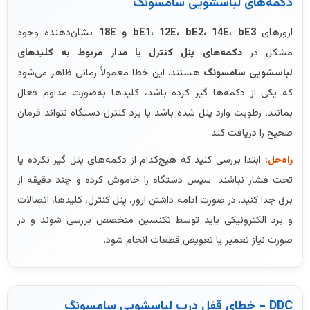
دکمه‌های لباسشویی سامسونگ
ارورهای
bE1، 12E، bE2، 14E، bE3 و 18E
نشان‌دهنده وجود
مشکل در
دکمه‌های پنل کنترل یا مدار مربوط به کلیدهای
لباسشویی سامسونگ
هستند. این خطا معمولاً زمانی ظاهر می‌شود
که یکی از دکمه‌ها گیر کرده باشد، کلیدها به‌صورت مداوم فعال
بمانند، رطوبت وارد پنل شده باشد یا برد کنترل دستگاه نتواند فرمان
صحیح را دریافت کند.
راه‌حل:
ابتدا بررسی کنید که هیچ‌کدام از دکمه‌های پنل گیر نکرده یا
تحت فشار نباشند. سپس دستگاه را خاموش کرده و چند دقیقه از
برق جدا کنید. در صورت ادامه داشتن ارور، پنل کنترل، کلیدها، اتصالات
و برد الکترونیکی باید توسط تکنسین متخصص بررسی شوند و در
صورت نیاز تعمیر یا تعویض قطعات انجام شود.
DDC - خطای قفل درب لباسشویی سامسونگ