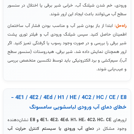
ورودی، خم شدن شیلنگ آب، خرابی شیر برقی یا اختلال در سنسور
سطح آب می‌توانند باعث ایجاد این ارور شوند.
راه‌حل:
ابتدا از باز بودن شیر آب و مناسب بودن فشار آب ساختمان
اطمینان حاصل کنید. سپس شیلنگ ورودی آب و فیلتر توری پشت
شیر برقی را بررسی و در صورت وجود رسوب یا گرفتگی تمیز کنید. اگر
ارور همچنان نمایش داده شد، شیر برقی، هیدروستات (سنسور سطح
آب)، سیم‌کشی و برد الکترونیکی باید توسط تکنسین متخصص بررسی
و عیب‌یابی شوند.
4E1 / 4E2 / 4Ed / H1 / HE / 4C2 / HC / CE / E8 -
خطای دمای آب ورودی لباسشویی سامسونگ
ارورهای
4E1، 4E2، 4Ed، H1، HE، 4C2، HC، CE و E8
نشان‌دهنده
وجود مشکل در
دمای آب ورودی یا سیستم کنترل حرارت آب