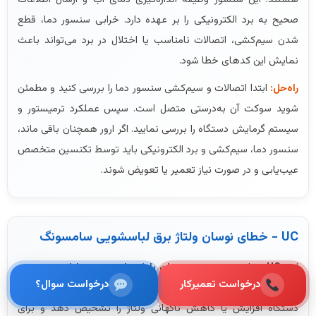
صحیح به برد الکترونیکی را بر عهده دارد. خرابی سنسور دما، قطع
شدن سیم‌کشی، اتصالات نامناسب یا اختلال در برد می‌تواند باعث
نمایش این کدهای خطا شود.
راه‌حل:
ابتدا اتصالات و سیم‌کشی سنسور دما را بررسی کنید و مطمئن
شوید سوکت آن به‌درستی متصل است. سپس عملکرد ترمیستور و
سیستم گرمایش دستگاه را بررسی نمایید. اگر ارور همچنان باقی ماند،
سنسور دما، سیم‌کشی و برد الکترونیکی باید توسط تکنسین متخصص
عیب‌یابی و در صورت نیاز تعمیر یا تعویض شوند.
UC - خطای نوسان ولتاژ برق لباسشویی سامسونگ
ارور
UC
نشان‌دهنده وجود
نوسان یا غیرعادی بودن ولتاژ برق ورودی
درخواست تعمیرکار
درخواست سوال؟
لباسشویی سامسونگ
است. این خطا زمانی نمایش داده می‌شود که
دستگاه افزایش یا کاهش ناگهانی ولتاژ را تشخیص دهد و برای