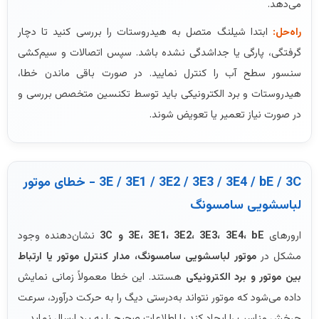
می‌دهد.
راه‌حل:
ابتدا شیلنگ متصل به هیدروستات را بررسی کنید تا دچار
گرفتگی، پارگی یا جداشدگی نشده باشد. سپس اتصالات و سیم‌کشی
سنسور سطح آب را کنترل نمایید. در صورت باقی ماندن خطا،
هیدروستات و برد الکترونیکی باید توسط تکنسین متخصص بررسی و
در صورت نیاز تعمیر یا تعویض شوند.
3E / 3E1 / 3E2 / 3E3 / 3E4 / bE / 3C - خطای موتور
لباسشویی سامسونگ
ارورهای
3E، 3E1، 3E2، 3E3، 3E4، bE و 3C
نشان‌دهنده وجود
مشکل در
موتور لباسشویی سامسونگ، مدار کنترل موتور یا ارتباط
بین موتور و برد الکترونیکی
هستند. این خطا معمولاً زمانی نمایش
داده می‌شود که موتور نتواند به‌درستی دیگ را به حرکت درآورد، سرعت
چرخش مناسب را ایجاد کند یا اطلاعات صحیح را به برد ارسال نماید.