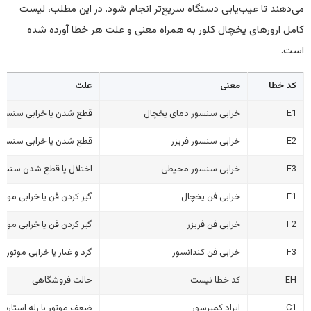
می‌دهند تا عیب‌یابی دستگاه سریع‌تر انجام شود. در این مطلب، لیست
کامل ارورهای یخچال کلور به همراه معنی و علت هر خطا آورده شده
است.
کد خطا
معنی
علت
E1
خرابی سنسور دمای یخچال
قطع شدن یا خرابی سنسور
E2
خرابی سنسور فریزر
قطع شدن یا خرابی سنسور 
E3
خرابی سنسور محیطی
اختلال یا قطع شدن سنسو
F1
خرابی فن یخچال
گیر کردن فن یا خرابی موتور
F2
خرابی فن فریزر
گیر کردن فن یا خرابی موتور
F3
خرابی فن کندانسور
گرد و غبار یا خرابی موتور ف
EH
کد خطا نیست
حالت فروشگاهی
C1
ایراد کمپرسور
ضعف موتور یا رله استارت