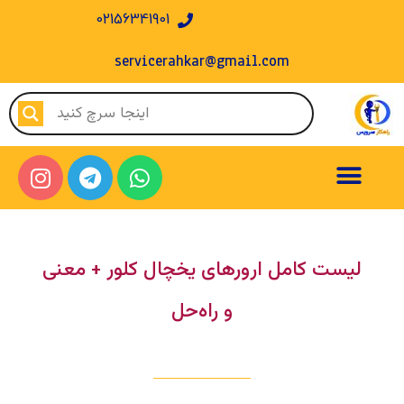
02156341901
servicerahkar@gmail.com
لیست کامل ارورهای یخچال کلور + معنی
و راه‌حل