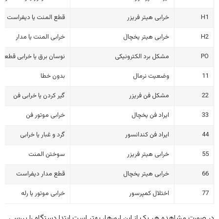
H1
خرابی هیتر فریزر
قطع المنت یا دیفراست
H2
خرابی هیتر یخچال
خرابی المنت یا مدار
PO
مشکل برد الکترونیکی
نوسان برق یا خرابی قطعا
11
وضعیت نرمال
بدون خطا
22
مشکل فن فریزر
گیر کردن یا خرابی فن
33
ایراد فن یخچال
خرابی موتور فن
44
ایراد فن کندانسور
گرد و غبار یا خرابی
55
خرابی هیتر فریزر
سوختن المنت
66
خرابی هیتر یخچال
قطع مدار دیفراست
77
اختلال کمپرسور
خرابی موتور یا رله
در صورت مشاهده هر یک از این ارورها، بهتر است ابتدا دستگاه را بررسی