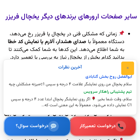
سایر صفحات ارورهای برندهای دیگر یخچال فریزر
زمانی که مشکلی فنی در یخچال یا فریزر رخ می‌دهد،
دستگاه معمولاً با
صدای هشدار، آلارم یا نمایش کد خطا
به شما اطلاع می‌دهد. این کدها به شما کمک می‌کنند تا
بدانید کدام بخش از یخچال نیاز به بررسی یا تعمیر دارد.
×
آخرين نظرات
بسیاری از این کدهای خطا در
دفترچه راهنمای یخچال
درج شده‌اند، بنابراین هنگام برخورد با هر کد، مطالعه
ابوالفضل روح بخش گنابادی
سلام یخچال من روی نمایشگر علامت ۴ درجه و سپس c1میزنه مشکلش چیه
دفترچه می‌تواند اولین گام مفید برای تشخیص علت و رفع
تیم پشتیبانی راهکار سرویس
مشکل باشد.
سلام، وقت شما بخیر.
اگر روی نمایشگر یخچال ابتدا عدد ۴ درجه و سپس
همچنین صداهای هشدار و آلارم معمولاً به دلیل‌هایی
C1 نمایش داده می‌شود، معمولاً به این معنی است که...
مانند
باز ماندن درب، افزایش بیش از حد دما یا نوسان برق
رخ می‌دهند و بهتر است قبل از هر اقدام دیگری این موارد
درخواست تعمیرکار
درخواست سوال؟
را بررسی کنید.