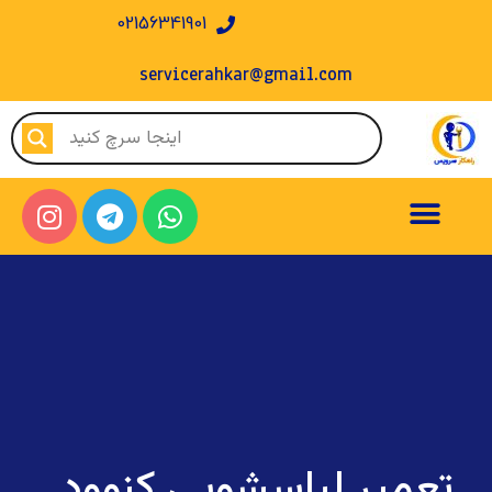
02156341901
servicerahkar@gmail.com
تعمیر لباسشویی کنوود