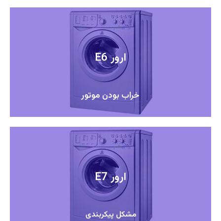
ارور E6
خراب بودن موتور
ارور E7
مشکل پیکربندی