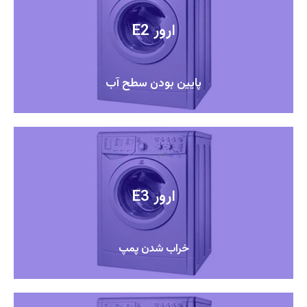
ارور E2
پایین بودن سطح آب
ارور E3
خراب شدن پمپ