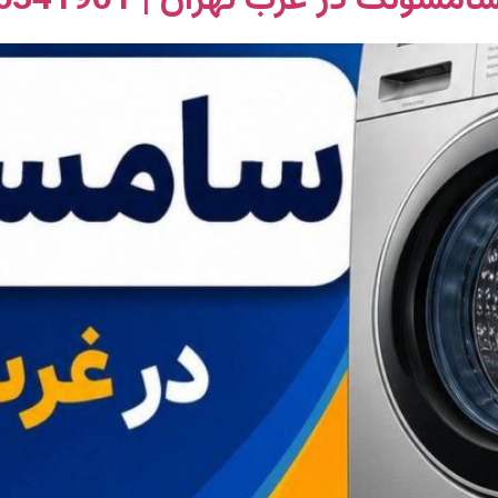
رب تهران | 02156341901 | 24 ساعته