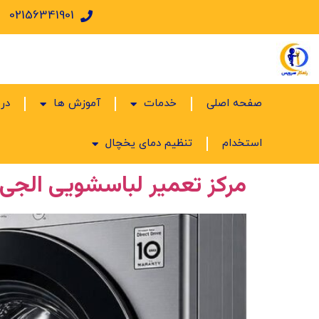
02156341901
صفحه اصلی
خدمات
آموزش ها
درب
استخدام
تنظیم دمای یخچال
مرکز تعمیر لباسشویی الجی در غرب تهران | 