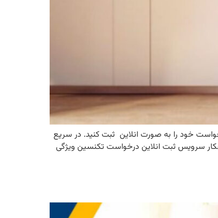
ات لباسشویی با شماره 56341901-021تماس بگیرید. ویا در خواست خود را به صورت انلاین ثبت کنید. در سریع
کار سرویس ثبت انلاین درخواست تکنسین ویژگی