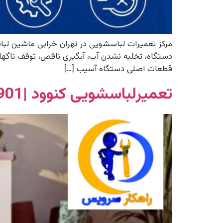
مرکز تعمیرات لباسشویی در تهران خرابی ماشین لب
دستگاه، تخلیه نشدن آب، آبگیری ناقص، توقف ناگهانی
قطعات اصلی دستگاه آسیب […]
تعمیرلباسشویی کنوود |02156341901