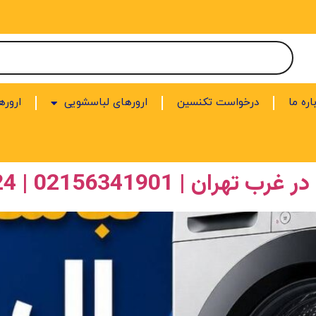
اره ما
درخواست تکنسین
ارورهای لباسشویی
اروره
02156341901 | 24 ساعته